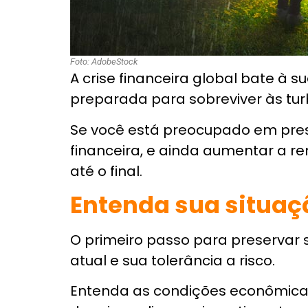
impostos
É importante olhar para o seu por
uma perspectiva de investimento
Existem muitas estratégias que p
impostos, incluindo:
Por exemplo, você pode usar preju
Essa estratégia envolve a venda 
uso das perdas para compensar g
até mesmo usar para ganhos futu
→
Quer Proteger seu Patrimônio?
Gratuito
.
Por exemplo, se você comprou aç