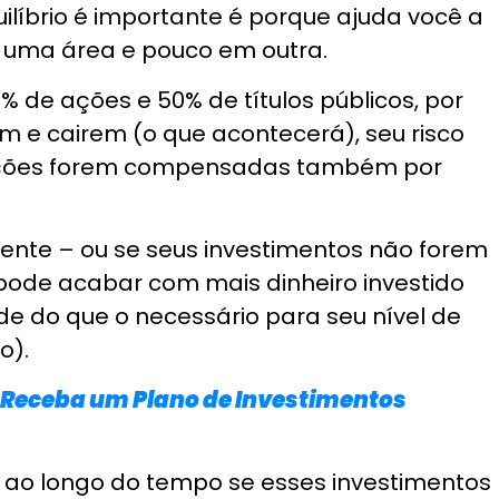
ades
 investimentos é buscar oportunidades.
itas oportunidades para os investidores, com
dividendos.
stimentos
ma parte importante do processo e é algo
.
ndo o desempenho do seu portfólio e
com base nas condições do mercado ou
por exemplo, se você começar a