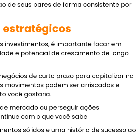
ento profissional
cimento para fazer uma alocação
trimônio e aumente a rentabilidade dos seus
m aconselhamento profissional.
es é seguir um Assessor de Investimentos,
ssui conhecimento, nem autorização para
da.
 de investimentos, que é o único
ecomendações e montar uma carteira
que proteja seu patrimônio e aumente a
ntos,
responda 4 perguntas rápidas e
ito
.