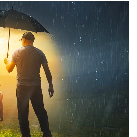
entos sólidos e uma história de sucesso ao
s baixos
a excelente oportunidade para os
em os preços com desconto.
eira de preservar seus investimentos,
lidade a preços com desconto.
 empresas cujos produtos ou serviços são
létricas, saneamento, telecomunicações ou
ias para redução de