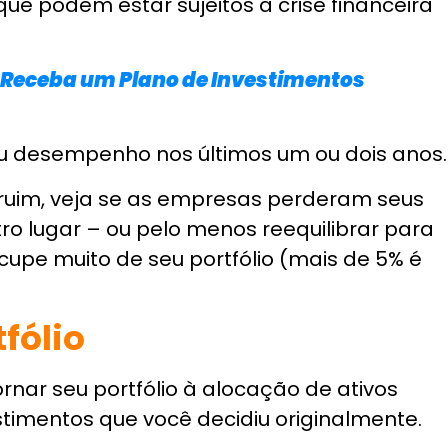
ocê pode vender essas ações por seu valor
(ou mantê-los).
u originalmente por eles versus o que eles
uma perda no papel – mas como não houve
ta transação (você simplesmente transferiu
real perdido também!
o deduções ao calcular os impostos do
nçados no imposto de renda deste ano.
nico
s em tempos de volatilidade do mercado.
e a longo prazo.