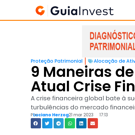
Gratuito
.
Isso pode levar a grandes perdas
tiverem um desempenho inferior 
longos períodos de tempo.
Faça investimentos
Quando se trata de preservar seu
investimentos com menor volatili
prazo.
Embora possa ser tentador fazer 
desaceleração do mercado, esse
podem não render tão bem quant
Em vez de tentar acertar o timin
recomendadas por corretoras, co