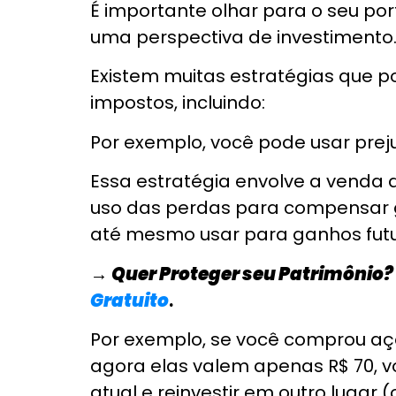
no Consultor Jurídico.
correndo?
Compliance
AVISO LEGAL E INFORMAÇÕES REGULATÓRIAS
As informações, conteúdos, análises e relatórios di
elaboração. Embora sejam adotados procedimentos ra
Os conteúdos de caráter geral possuem finalidade inf
promessa de rentabilidade ou recomendação individ
mobiliários regularmente contratados.
A GUIAINVEST não é instituição financeira nem correto
liquidação de operações ou movimentação de recurs