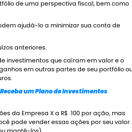
retorcido, e disse uma coisa que eu
fiquei remoendo o resto da viagem.
Institucional
Conteúdo
Trabalhe Conosco
Vídeos
Política de Privacidade e Segurança
sponibilizados pela GUIAINVEST são elaborados com base em dados públ
zoáveis de verificação, a GUIAINVEST não garante sua exatidão, integ
ormativa, educacional ou analítica e não constituem oferta pública, s
ualizada. Recomendações personalizadas são prestadas exclusivament
ra de títulos e valores mobiliários e, portanto, não realiza custódia 
os em nome de clientes.