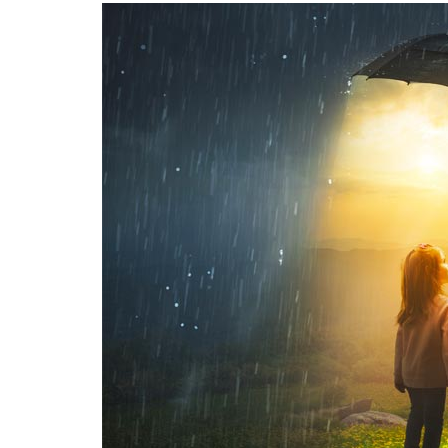
investir em empresas com fundam
longo do tempo.
Aproveite os preço
A atual crise financeira criou um
investidores de valor aproveitar
Se você está procurando uma man
considere comprar ações de qua
Isso pode ser feito investindo em
essenciais para sua vida, como e
empresas do setor financeiro.
Considere estratég