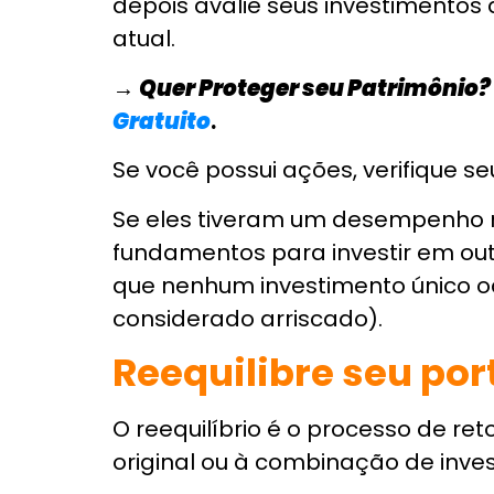
agora elas valem apenas R$ 70, v
atual e reinvestir em outro lugar 
A diferença entre o que você pago
valem agora seria considerada 
dinheiro real trocado durante es
a propriedade), não há nenhum 
Você pode usar essas perdas com
próximo ano, desde que sejam la
Evite vender em pâ
* Não tome decisões precipitada
* Mantenha-se informado e planej