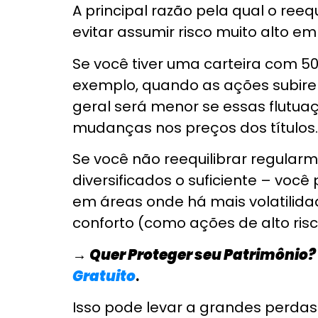
Procure oportunid
A melhor forma de preservar seus
A atual crise financeira criou mu
as boas empresas pagadoras de 
Monitore seus inve
Monitorar seus investimentos é u
que você deve fazer regularmente
Você pode fazer isso acompanha
fazendo os ajustes necessários 
mudanças em sua vida pessoal (
economizar mais dinheiro).