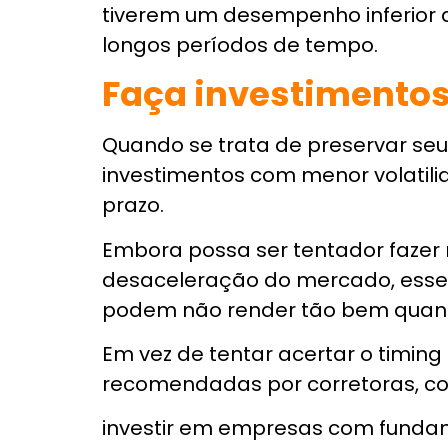
Busque aconselham
Se você não tem tempo ou conhe
equilibrada, que preserve seu pa
investimentos, o ideal é buscar u
Um grande erro desses investidor
que é um profissional que não po
montar uma carteira personaliza
Você deve contratar um consultor
profissional autorizado a dar r
personalizada.
Para você montar uma
carteira 
rentabilidade dos seus investime
receba um aconselhamento gratu