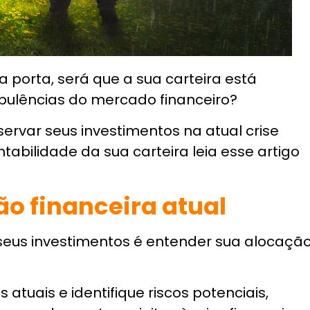
tfólio de uma perspectiva fiscal, bem como
.
odem ajudá-lo a minimizar sua conta de
ízos anteriores.
de investimentos que caíram em valor e o
anhos em outras partes de seu portfólio o
ros.
Receba um Plano de Investimentos
ões da Empresa X a R$ 100 por ação, mas