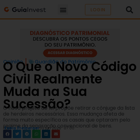
LOGIN
O Que o Novo Código
Opinião
Guardião do Patrimônio
Civil Realmente
Muda na Sua
Sucessão?
O novo projeto de lei propõe retirar o cônjuge da lista
de herdeiros necessários. Essa mudança afeta de
forma muito específica os casais que optaram pelo
regime da separação convencional de bens.
Por
Fabio Freiberger
03 jun 2026
07:00