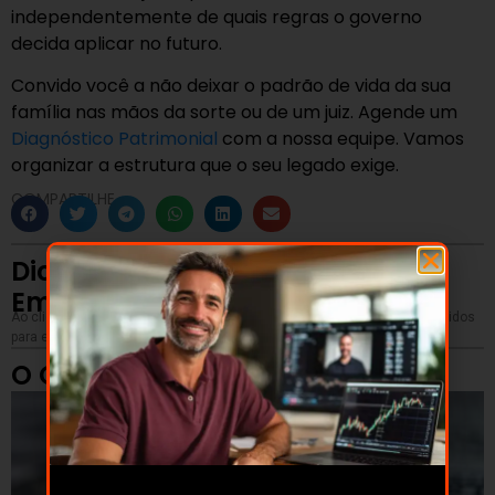
independentemente de quais regras o governo
decida aplicar no futuro.
Convido você a não deixar o padrão de vida da sua
família nas mãos da sorte ou de um juiz. Agende um
Diagnóstico Patrimonial
com a nossa equipe. Vamos
organizar a estrutura que o seu legado exige.
COMPARTILHE
Dicas de Investimentos em seu
Email
Ao clicar no botão você autoriza o GuiaInvest a utilizar os dados fornecidos
para encaminhar conteúdos informativos e publicitários.
O Que Ler Agora...