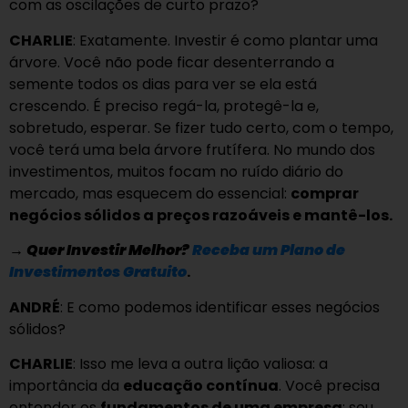
com as oscilações de curto prazo?
CHARLIE
: Exatamente. Investir é como plantar uma
árvore. Você não pode ficar desenterrando a
semente todos os dias para ver se ela está
crescendo. É preciso regá-la, protegê-la e,
sobretudo, esperar. Se fizer tudo certo, com o tempo,
você terá uma bela árvore frutífera. No mundo dos
investimentos, muitos focam no ruído diário do
mercado, mas esquecem do essencial:
comprar
negócios sólidos a preços razoáveis e mantê-los.
→
Quer Investir Melhor?
Receba um Plano de
Investimentos Gratuito
.
ANDRÉ
: E como podemos identificar esses negócios
sólidos?
CHARLIE
: Isso me leva a outra lição valiosa: a
importância da
educação contínua
. Você precisa
entender os
fundamentos de uma empresa
: seu