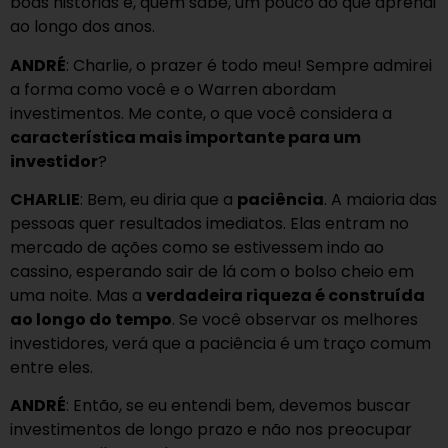
boas histórias e, quem sabe, um pouco do que aprendi
ao longo dos anos.
ANDRÉ
: Charlie, o prazer é todo meu! Sempre admirei
a forma como você e o Warren abordam
investimentos. Me conte, o que você considera a
característica mais importante para um
investidor
?
CHARLIE
: Bem, eu diria que a
paciência
. A maioria das
pessoas quer resultados imediatos. Elas entram no
mercado de ações como se estivessem indo ao
cassino, esperando sair de lá com o bolso cheio em
uma noite. Mas a
verdadeira riqueza é construída
ao longo do tempo
. Se você observar os melhores
investidores, verá que a paciência é um traço comum
entre eles.
ANDRÉ
: Então, se eu entendi bem, devemos buscar
investimentos de longo prazo e não nos preocupar