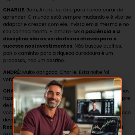
CHARLIE
: Bem, André, eu diria para nunca parar de
aprender. O mundo está sempre mudando e é vital se
adaptar e crescer com ele. Invista em si mesmo e no
seu conhecimento. E lembre-se: a
paciência e a
disciplina são as verdadeiras chaves para o
sucesso nos investimentos
. Não busque atalhos,
pois o caminho para a riqueza duradoura é um
processo, não um destino.
ANDRÉ
: Muito obrigado, Charlie. Esta noite foi
verdadeiramente esclarecedora.
CHARLIE
: Foi um prazer, André. Espero que possamos
fazer isso novamente em breve. E lembre-se sempre
de investir com a mente, não com o coração. E se
você não consegue fazer isso por conta própria, você
deve considerar
buscar ajuda de um profissional
.
Recomendo um consultor de investimentos da
GuiaInvest Wealth
.