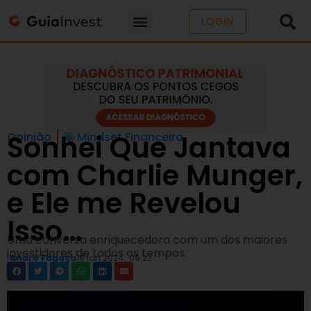
LOGIN
Sonhei Que Jantava
Opinião
Mindset Financeiro
com Charlie Munger,
e Ele me Revelou
Isso…
Uma conversa enriquecedora com um dos maiores
investidores de todos os tempos.
Por
André Fogaça
18 jan 2024
09:23