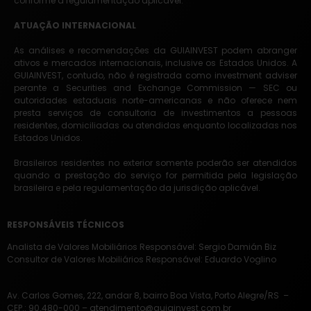
conforme a regulamentação aplicável.
ATUAÇÃO INTERNACIONAL
As análises e recomendações da GUIAINVEST podem abranger
ativos e mercados internacionais, inclusive os Estados Unidos. A
GUIAINVEST, contudo, não é registrada como investment adviser
perante a Securities and Exchange Commission — SEC ou
autoridades estaduais norte-americanas e não oferece nem
presta serviços de consultoria de investimentos a pessoas
residentes, domiciliadas ou atendidas enquanto localizadas nos
Estados Unidos.
Brasileiros residentes no exterior somente poderão ser atendidos
quando a prestação do serviço for permitida pela legislação
brasileira e pela regulamentação da jurisdição aplicável.
RESPONSÁVEIS TÉCNICOS
Analista de Valores Mobiliários Responsável: Sergio Damián Biz
Consultor de Valores Mobiliários Responsável: Eduardo Voglino
Av. Carlos Gomes, 222, andar 8, bairro Boa Vista, Porto
Alegre/RS –
CEP.: 90.480-000 –
atendimento@guiainvest.com.br