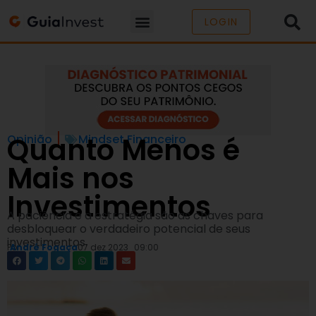
LOGIN
Quanto Menos é
Opinião
Mindset Financeiro
Mais nos
Investimentos
A paciência e a estratégia são as chaves para
desbloquear o verdadeiro potencial de seus
investimentos.
Por
André Fogaça
07 dez 2023
09:00