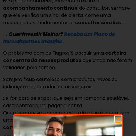
isso pode acontecer, mas como existe o
acompanhamento contínuo
do consultor, sempre
que ele verifica um sinal de alerta, como uma
mudança nos fundamentos, o
consultor sinaliza.
→
Quer Investir Melhor?
Receba um Plano de
Investimentos Gratuito
.
O problema com os Fiagros é possuir uma
carteira
concentrada nesses produtos
que ainda não foram
validados pelo tempo.
Sempre fique cauteloso com produtos novos ou
indicações acaloradas de assessores.
Se for para se expor, que seja em tamanho saudável,
caso contrário, irá pagar a conta.
Quem sobrevive em momentos de crise é quem tem
uma
carteira bem alocada, com ativos bons e
com menor nível de risco.