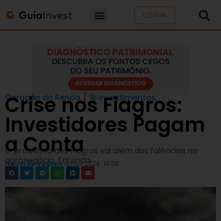
LOGIN
Crise nos Fiagros:
Geração de Renda
Investimentos
Investidores Pagam
a Conta
O problema dos Fiagros vai além das falências no
agronegócio. Entenda.
Por
Eduardo Voglino
18 mar 2024
14:03