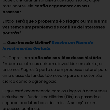
pode contratar um analista que faça isso ou, o que
mais ocorre, ele
confia cegamente em seu
assessor.
Então,
será que o problema é o Fiagro ou mais uma
vez temos um problema de conflito de interesses
por trás?
→
Quer Investir Melhor?
Receba um Plano de
Investimentos Gratuito
.
Os Fiagros em si
não são os vilões dessa história.
Embora os atrasos deixem o investidor em alerta, a
crise nos Fiagros é parte de um processo natural para
uma classe de fundos tão nova e para um setor tão
cíclico como o agronegócio.
O que está acontecendo com os Fiagros já aconteceu
inclusive nos fundos imobiliários (FIIs) no passado e
separou produtos bons dos ruins. A seleção é um
processo contínuo.