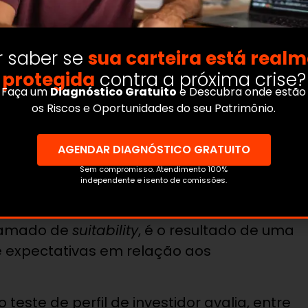
 saber se
sua carteira está real
protegida
contra a próxima crise?
Faça um
Diagnóstico Gratuito
e Descubra onde estão
os Riscos e Oportunidades do seu Patrimônio.
AGENDAR DIAGNÓSTICO GRATUITO
Sem compromisso. Atendimento 100%
Investidor
independente e isento de comissões.
chamado de
suitability
, é o resultado de uma
 e expectativas em relação aos
teste de perfil de investidor avalia, entre