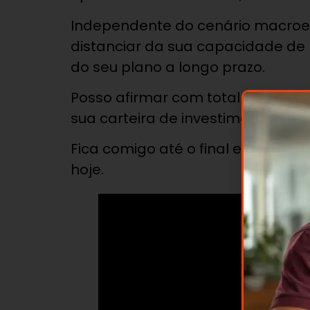
Independente do cenário macroe
distanciar da sua capacidade de r
do seu plano a longo prazo.
Posso afirmar com total segurança
sua carteira de investimentos é
Fica comigo até o final e descubra
hoje.