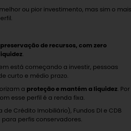
e melhor ou pior investimento, mas sim o mai
fil.
a
preservação de recursos, com zero
liquidez
.
uem está começando a investir, pessoas
de curto e médio prazo.
iorizam a
proteção e mantém a liquidez
. Por
m esse perfil é a renda fixa.
ra de Crédito Imobiliário), Fundos DI e CDB
s para perfis conservadores.