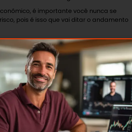
conômico, é importante você nunca se
isco, pois é isso que vai ditar o andamento
, conhecer o seu perfil e alinhá-lo com a
 essencial em qualquer momento econômico.
 onde investir melhor o seu dinheiro ainda